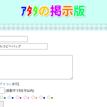
アイコン参照
]
(英数字で8文字以内)
■
■
■
■
■
■
■