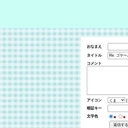
おなまえ
タイトル
コメント
アイコン
[
暗証キー
文字色
■
■