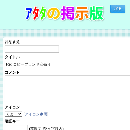
おなまえ
タイトル
コメント
アイコン
[
アイコン参照
]
暗証キー
(英数字で8文字以内)