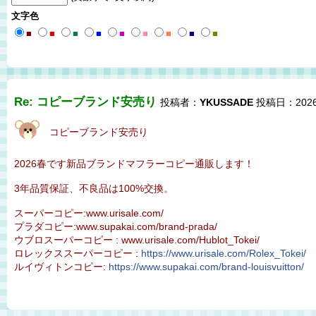
文字色
■
■
■
■
■
■
■
■
■
Re: コピーブランド安売り
投稿者：
YKUSSADE
投稿日：2026/0
コピーブランド安売り
2026春です新品ブランドマフラーコピー通販します！
3年品質保証、不良品は100%交換。
スーパーコピー:www.urisale.com/
プラダコピー:www.supakai.com/brand-prada/
ウブロスーパーコピー : www.urisale.com/Hublot_Tokei/
ロレックススーパーコピー :
https://www.urisale.com/Rolex_Tokei/
ルイヴィトンコピー:
https://www.supakai.com/brand-louisvuitton/