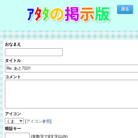
おなまえ
タイトル
コメント
アイコン
[
アイコン参照
]
暗証キー
(英数字で8文字以内)