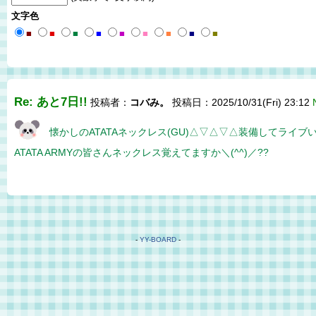
文字色
■
■
■
■
■
■
■
■
■
Re: あと7日!!
投稿者：
コバみ。
投稿日：2025/10/31(Fri) 23:12
懐かしのATATAネックレス(GU)△▽△▽△装備してライブい
ATATA ARMYの皆さんネックレス覚えてますか＼(^^)／??
-
YY-BOARD
-