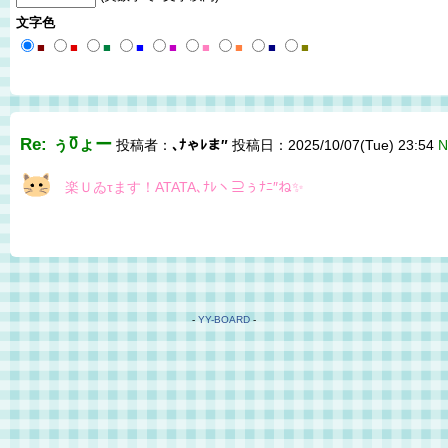
文字色
■
■
■
■
■
■
■
■
■
Re: ぅ℧ょー
投稿者：
､ﾅゃﾚま″
投稿日：2025/10/07(Tue) 23:54
N
楽Ｕゐτます！ATATA､ﾅﾚヽ⊇ぅﾅﾆ″ね✨
-
YY-BOARD
-