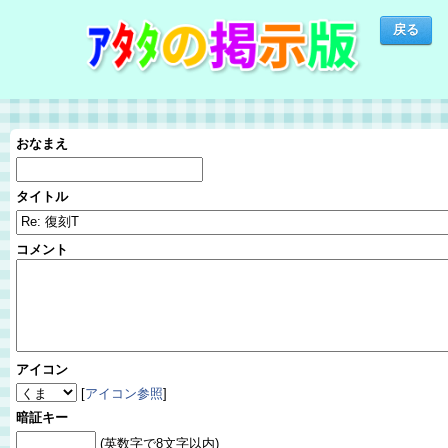
おなまえ
タイトル
コメント
アイコン
[
アイコン参照
]
暗証キー
(英数字で8文字以内)