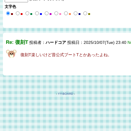
文字色
■
■
■
■
■
■
■
■
■
Re: 復刻T
投稿者：
ハードコア
投稿日：2025/10/07(Tue) 23:40
N
復刻T楽しいけど昔公式ブートTとかあったよね。
-
YY-BOARD
-