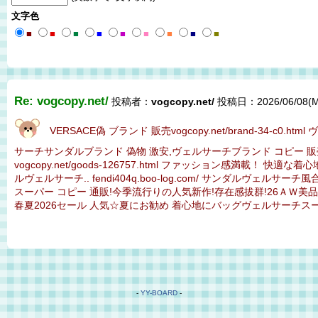
文字色
■
■
■
■
■
■
■
■
■
Re: vogcopy.net/
投稿者：
vogcopy.net/
投稿日：2026/06/08(Mo
VERSACE偽 ブランド 販売vogcopy.net/brand-34-c
サーチサンダルブランド 偽物 激安,ヴェルサーチブランド コピー 販
vogcopy.net/goods-126757.html ファッション感満載！ 
ルヴェルサーチ.. fendi404q.boo-log.com/ サンダルヴェ
スーパー コピー 通販!今季流行りの人気新作!存在感拔群!26ＡＷ美品 versace
春夏2026セール 人気☆夏にお勧め 着心地にバッグヴェルサーチスーパ
-
YY-BOARD
-