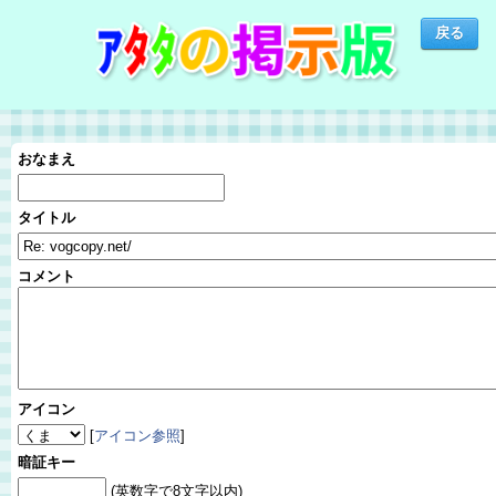
おなまえ
タイトル
コメント
アイコン
[
アイコン参照
]
暗証キー
(英数字で8文字以内)