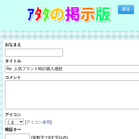
おなまえ
タイトル
コメント
アイコン
[
アイコン参照
]
暗証キー
(英数字で8文字以内)