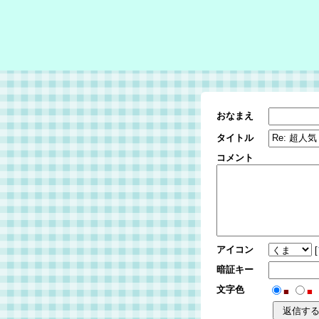
おなまえ
タイトル
コメント
アイコン
[
暗証キー
文字色
■
■