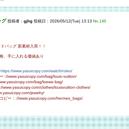
ッグ
投稿者：
gjhg
投稿日：2026/05/12(Tue) 13:13
No.145
ンドバッグ 新素材入荷！！
格、手に入れる価値あり
：
https://www.yasuicopy.com/watch/rolex/
.yasuicopy.com/bag/louis-vuitton/
asuicopy.com/bag/loewe-bag/
suicopy.com/clothes/louisvuitton-clothes/
suicopy.com/jewelry/
//www.yasuicopy.com/hermes_bags/