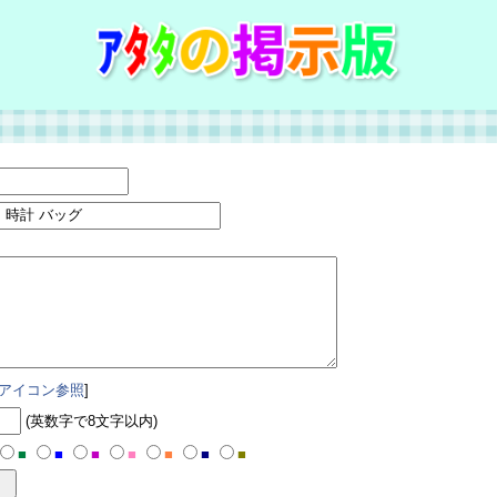
アイコン参照
]
(英数字で8文字以内)
■
■
■
■
■
■
■