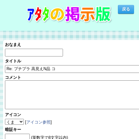
おなまえ
タイトル
コメント
アイコン
[
アイコン参照
]
暗証キー
(英数字で8文字以内)