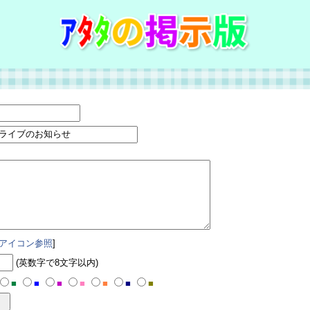
アイコン参照
]
(英数字で8文字以内)
■
■
■
■
■
■
■