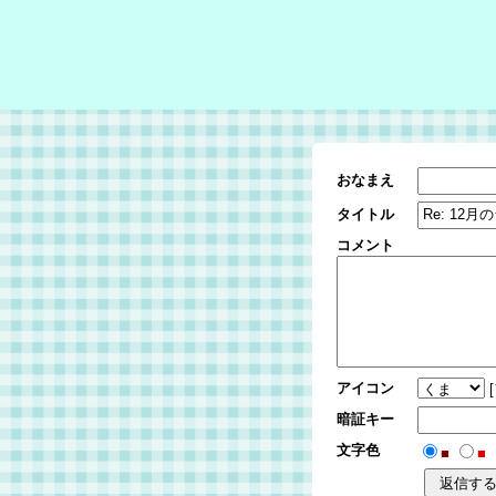
おなまえ
タイトル
コメント
アイコン
[
暗証キー
文字色
■
■