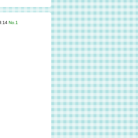
3:14
No.1